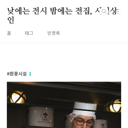
본문 바로가기
낮에는 전시 밤에는 전집, 시전상
인
홈
태그
방명록
환풍시설
1