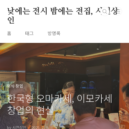
본문 바로가기
낮에는 전시 밤에는 전집, 시전상
인
홈
태그
방명록
외식·창업
한국형 오마카세, 이모카세
창업의 현실
by 시전상인
2025. 7. 9.