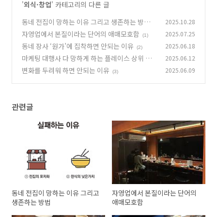
'
외식·창업
' 카테고리의 다른 글
동네 전집이 망하는 이유 그리고 생존하는 방법
2025.10.28
자영업에서 본질이라는 단어의 애매모호함
2025.07.25
(1)
(1)
동네 장사 ‘원가’에 집착하면 안되는 이유
2025.06.18
(2)
마케팅 대행사 다 망하게 하는 플레이스 상위 노
2025.06.12
출 강의가 있다고?
변화를 두려워 하면 안되는 이유
2025.06.09
(2)
(3)
관련글
동네 전집이 망하는 이유 그리고
자영업에서 본질이라는 단어의
생존하는 방법
애매모호함